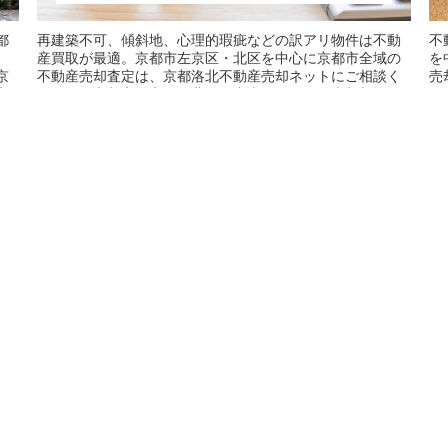
都
再建築不可、傾斜地、心理的瑕疵などの訳アリ物件は不動
不
、
産買取が最適。京都市左京区・北区を中心に京都市全域の
を
京
不動産売却査定は、京都洛北不動産売却ネットにご相談く
売
定
ださい。京都市左京区・北区の中古マンション売却相場価
マ
。
格を匿名で瞬間査定することができます。不動産売却無料
ま
査定も実施中です。不動産買取もお気軽にご相談くださ
気
い。