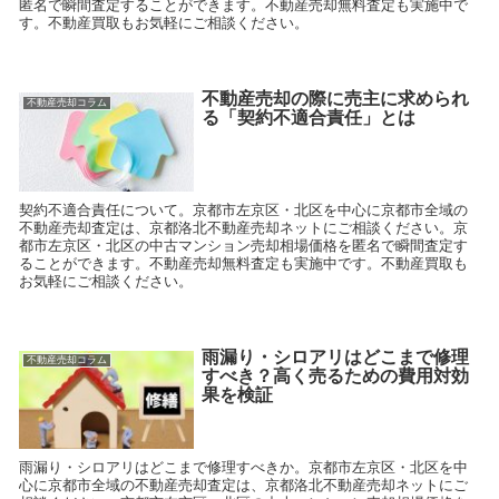
匿名で瞬間査定することができます。不動産売却無料査定も実施中で
す。不動産買取もお気軽にご相談ください。
不動産売却の際に売主に求められ
不動産売却コラム
る「契約不適合責任」とは
契約不適合責任について。京都市左京区・北区を中心に京都市全域の
不動産売却査定は、京都洛北不動産売却ネットにご相談ください。京
都市左京区・北区の中古マンション売却相場価格を匿名で瞬間査定す
ることができます。不動産売却無料査定も実施中です。不動産買取も
お気軽にご相談ください。
雨漏り・シロアリはどこまで修理
不動産売却コラム
すべき？高く売るための費用対効
果を検証
雨漏り・シロアリはどこまで修理すべきか。京都市左京区・北区を中
心に京都市全域の不動産売却査定は、京都洛北不動産売却ネットにご