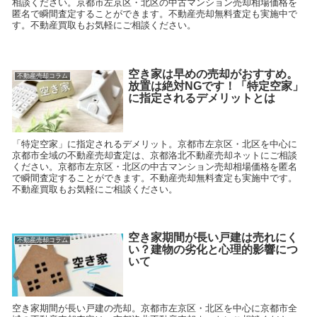
相談ください。京都市左京区・北区の中古マンション売却相場価格を
匿名で瞬間査定することができます。不動産売却無料査定も実施中で
す。不動産買取もお気軽にご相談ください。
空き家は早めの売却がおすすめ。
不動産売却コラム
放置は絶対NGです！「特定空家」
に指定されるデメリットとは
「特定空家」に指定されるデメリット。京都市左京区・北区を中心に
京都市全域の不動産売却査定は、京都洛北不動産売却ネットにご相談
ください。京都市左京区・北区の中古マンション売却相場価格を匿名
で瞬間査定することができます。不動産売却無料査定も実施中です。
不動産買取もお気軽にご相談ください。
空き家期間が長い戸建は売れにく
不動産売却コラム
い？建物の劣化と心理的影響につ
いて
空き家期間が長い戸建の売却。京都市左京区・北区を中心に京都市全